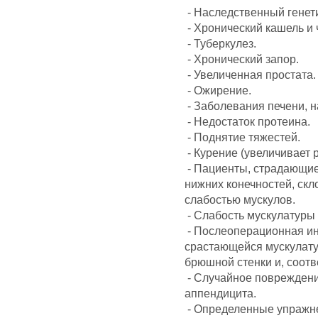
- Наследственный генет
- Хронический кашель и 
- Туберкулез.
- Хронический запор.
- Увеличенная простата.
- Ожирение.
- Заболевания печени, н
- Недостаток протеина.
- Поднятие тяжестей.
- Курение (увеличивает 
- Пациенты, страдающи
нижних конечностей, скл
слабостью мускулов.
- Слабость мускулатуры 
- Послеоперационная ин
срастающейся мускулатур
брюшной стенки и, соотв
- Случайное повреждени
аппендицита.
- Определенные упражне