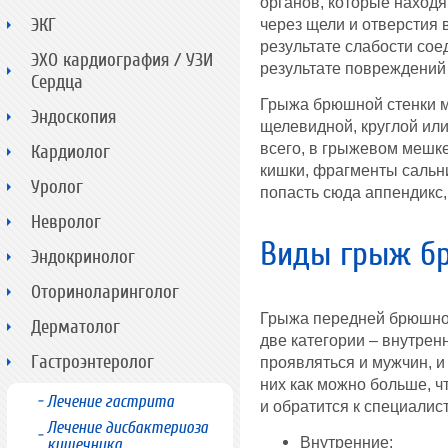
органов, которые находя
ЭКГ
через щели и отверстия 
результате слабости сое
ЭХО кардиография / УЗИ
результате повреждений 
Сердца
Грыжа брюшной стенки м
Эндоскопия
щелевидной, круглой ил
всего, в грыжевом мешке
Кардиолог
кишки, фрагменты сальни
Уролог
попасть сюда аппендикс,
Невролог
Виды грыж б
Эндокринолог
Оториноларинголог
Грыжа передней брюшной
Дерматолог
две категории – внутрен
Гастроэнтеролог
проявляться и мужчин, и
них как можно больше, ч
Лечение гастрита
и обратится к специалис
Лечение дисбактериоза
Внутренние;
кишечника