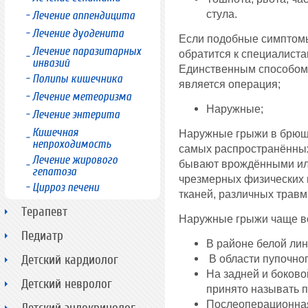
стула.
Лечение аппендицита
Лечение дуоденита
Если подобные симптомы
Лечение паразитарных
обратится к специалиста
инвазий
Единственным способом
Полипы кишечника
является операция;
Лечение метеоризма
Наружные;
Лечение энтерита
Кишечная
Наружные грыжи в брюшн
непроходимость
самых распространённых
Лечение жирового
бывают врождёнными ил
гепатоза
чрезмерных физических 
Цирроз печени
тканей, различных травм
Терапевт
Наружные грыжи чаще вс
Педиатр
В районе белой лин
Детский кардиолог
В области пупочног
На задней и боково
Детский невролог
принято называть 
Послеоперационная