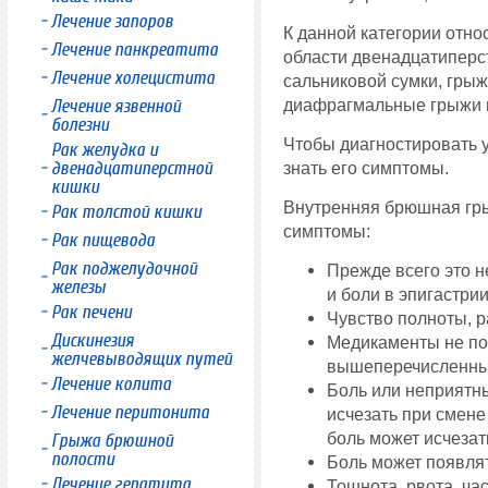
Лечение запоров
К данной категории отно
Лечение панкреатита
области двенадцатиперс
Лечение холецистита
сальниковой сумки, гры
диафрагмальные грыжи и
Лечение язвенной
болезни
Чтобы диагностировать у
Рак желудка и
двенадцатиперстной
знать его симптомы.
кишки
Внутренняя брюшная гр
Рак толстой кишки
симптомы:
Рак пищевода
Рак поджелудочной
Прежде всего это 
железы
и боли в эпигастрии
Рак печени
Чувство полноты, р
Дискинезия
Медикаменты не по
желчевыводящих путей
вышеперечисленны
Лечение колита
Боль или неприятн
Лечение перитонита
исчезать при смен
боль может исчезат
Грыжа брюшной
полости
Боль может появлят
Лечение гепатита
Тошнота, рвота, ча